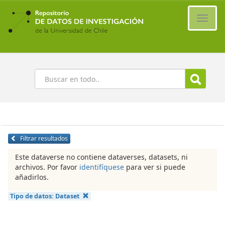
Ir
al
Cambi
contenido
naveg
principal
Buscar
Filtrar resultados
Este dataverse no contiene dataverses, datasets, ni
archivos. Por favor
identifíquese
para ver si puede
añadirlos.
Tipo de datos:
Dataset