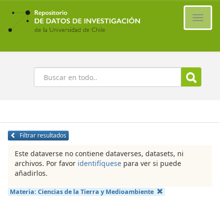
Ir
al
Cambi
contenido
naveg
principal
Buscar
Filtrar resultados
Este dataverse no contiene dataverses, datasets, ni
archivos. Por favor
identifíquese
para ver si puede
añadirlos.
Materia:
Ciencias de la Tierra y Medioambiente