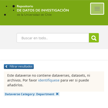
Ir
al
Cambi
contenido
naveg
principal
Buscar
Filtrar resultados
Este dataverse no contiene dataverses, datasets, ni
archivos. Por favor
identifíquese
para ver si puede
añadirlos.
Dataverse Category:
Department