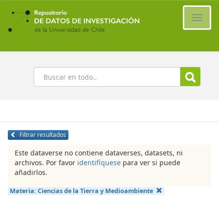
Ir
al
Cambi
contenido
naveg
principal
Buscar
Filtrar resultados
Este dataverse no contiene dataverses, datasets, ni
archivos. Por favor
identifíquese
para ver si puede
añadirlos.
Materia:
Ciencias de la Tierra y Medioambiente