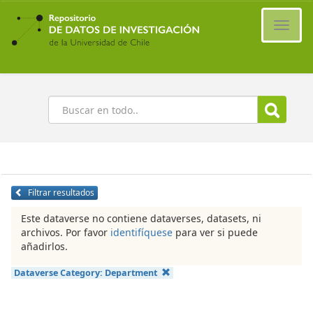
Ir
al
Cambi
contenido
naveg
principal
Buscar
Filtrar resultados
Este dataverse no contiene dataverses, datasets, ni
archivos. Por favor
identifíquese
para ver si puede
añadirlos.
Dataverse Category:
Department