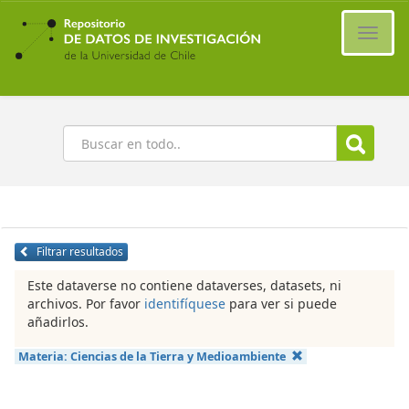
Ir
al
Cambi
contenido
naveg
principal
Buscar
Filtrar resultados
Este dataverse no contiene dataverses, datasets, ni
archivos. Por favor
identifíquese
para ver si puede
añadirlos.
Materia:
Ciencias de la Tierra y Medioambiente