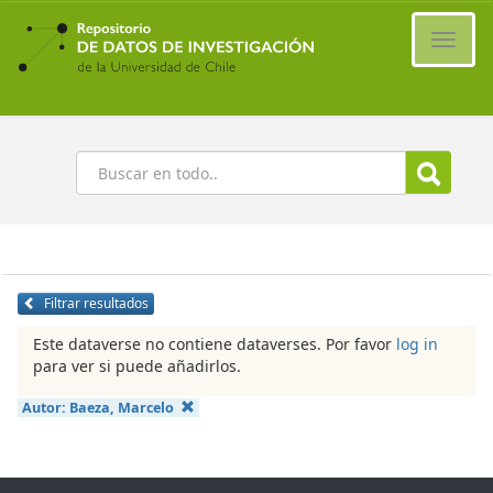
Ir
al
Cambi
contenido
naveg
principal
Buscar
Filtrar resultados
Este dataverse no contiene dataverses. Por favor
log in
para ver si puede añadirlos.
Autor:
Baeza, Marcelo