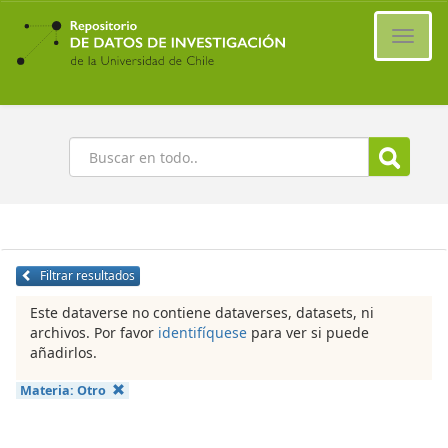
Ir
al
Cambi
contenido
naveg
principal
Buscar
Filtrar resultados
Este dataverse no contiene dataverses, datasets, ni
archivos. Por favor
identifíquese
para ver si puede
añadirlos.
Materia:
Otro