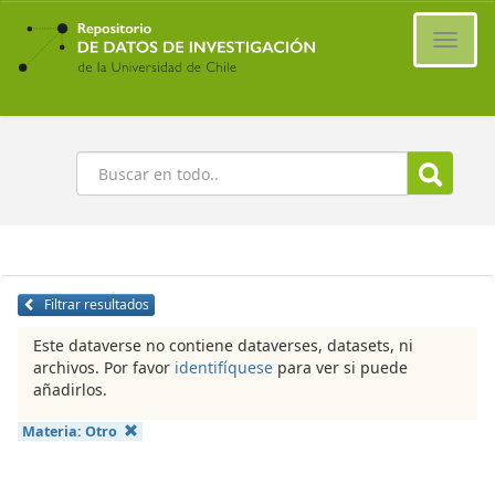
Ir
al
Cambi
contenido
naveg
principal
Buscar
Filtrar resultados
Este dataverse no contiene dataverses, datasets, ni
archivos. Por favor
identifíquese
para ver si puede
añadirlos.
Materia:
Otro