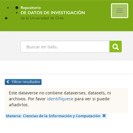
Ir
al
Cambi
contenido
naveg
principal
Buscar
Filtrar resultados
Este dataverse no contiene dataverses, datasets, ni
archivos. Por favor
identifíquese
para ver si puede
añadirlos.
Materia:
Ciencias de la Información y Computación