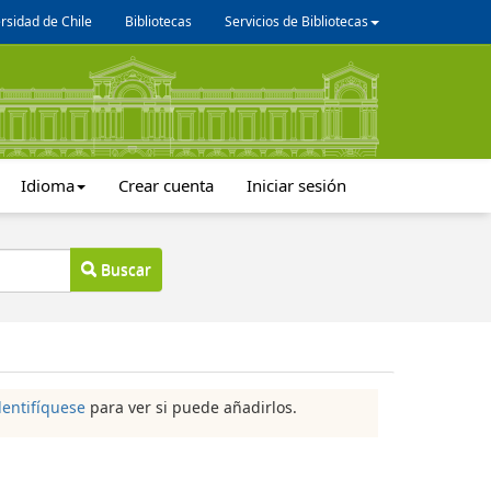
rsidad de Chile
Bibliotecas
Servicios de Bibliotecas
Idioma
Crear cuenta
Iniciar sesión
Buscar
dentifíquese
para ver si puede añadirlos.