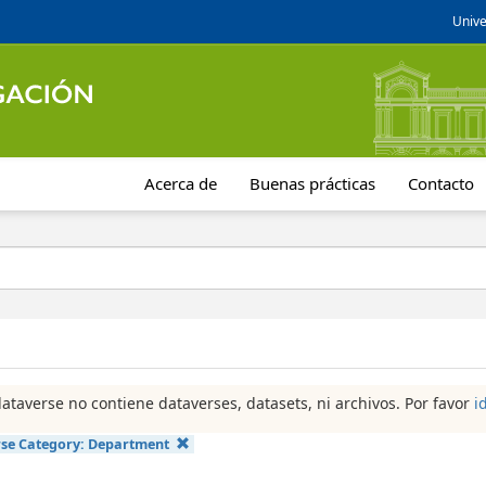
Unive
Acerca de
Buenas prácticas
Contacto
dataverse no contiene dataverses, datasets, ni archivos. Por favor
i
se Category:
Department