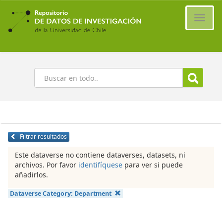
Ir
al
Cambi
contenido
naveg
principal
Buscar
Filtrar resultados
Este dataverse no contiene dataverses, datasets, ni
archivos. Por favor
identifíquese
para ver si puede
añadirlos.
Dataverse Category:
Department