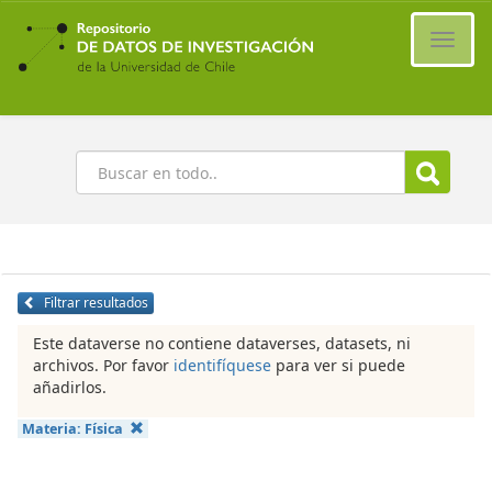
Ir
al
Cambi
contenido
naveg
principal
Buscar
Filtrar resultados
Este dataverse no contiene dataverses, datasets, ni
archivos. Por favor
identifíquese
para ver si puede
añadirlos.
Materia:
Física