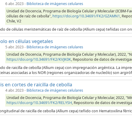
6 abr. 2023
-
Biblioteca de imágenes celulares
Unidad de Docencia, Programa de Biología Celular y Molecular (ICBM-Fac
células de raíz de cebolla",
https://doi.org/10.34691/FK2/GZAMN1
, Repos
Chile, V2
do de células meristemáticas de raíz de cebolla (Allium cepa) teñidas con orc
olo en células vegetales
5 abr. 2023
-
Biblioteca de imágenes celulares
Unidad de Docencia, Programa de Biología Celular y Molecular), 2022, "Nu
https://doi.org/10.34691/FK2/KVJK0K
, Repositorio de datos de investiga
do de raicilla de cebolla (Allium cepa) con impregnación argéntica. La impr
teínas asociadas a los NOR (regiones organizadoras de nucleólo) son argirófi
is en cortes de raicilla de cebolla
4 abr. 2023
-
Biblioteca de imágenes celulares
Unidad de Docencia, Programa de Biología Celular y Molecular, 2022, "Mitos
https://doi.org/10.34691/FK2/RELYSH
, Repositorio de datos de investiga
ongitudinal de raicilla de cebolla (Allium cepa) teñido con Hematoxilina férr