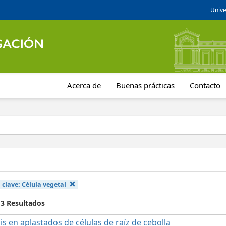
Unive
Acerca de
Buenas prácticas
Contacto
 clave:
Célula vegetal
 3 Resultados
is en aplastados de células de raíz de cebolla