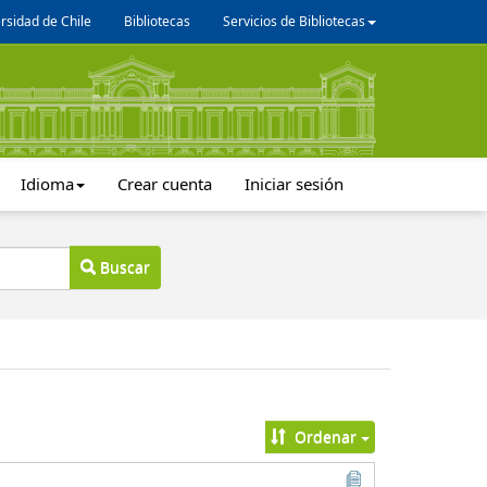
rsidad de Chile
Bibliotecas
Servicios de Bibliotecas
Idioma
Crear cuenta
Iniciar sesión
Buscar
Ordenar