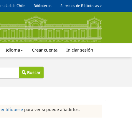
rsidad de Chile
Bibliotecas
Servicios de Bibliotecas
Idioma
Crear cuenta
Iniciar sesión
Buscar
dentifíquese
para ver si puede añadirlos.