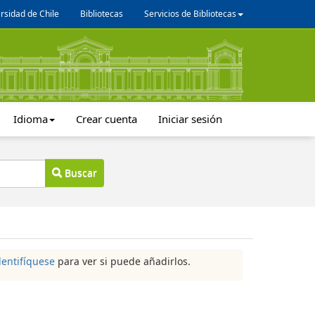
rsidad de Chile
Bibliotecas
Servicios de Bibliotecas
Idioma
Crear cuenta
Iniciar sesión
Buscar
dentifíquese
para ver si puede añadirlos.