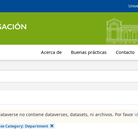
Unive
Acerca de
Buenas prácticas
Contacto
dataverse no contiene dataverses, datasets, ni archivos. Por favor
i
se Category:
Department