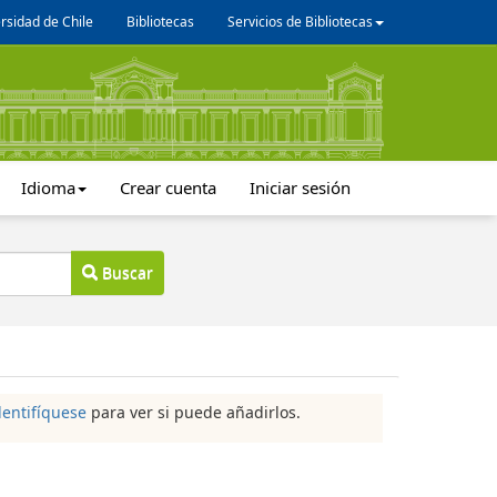
rsidad de Chile
Bibliotecas
Servicios de Bibliotecas
Idioma
Crear cuenta
Iniciar sesión
Buscar
dentifíquese
para ver si puede añadirlos.