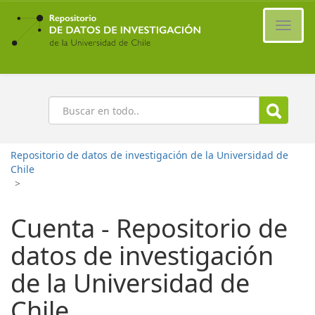
Ir
al
Cambi
contenido
naveg
principal
Buscar
Repositorio de datos de investigación de la Universidad de
Chile
>
Cuenta - Repositorio de
datos de investigación
de la Universidad de
Chile