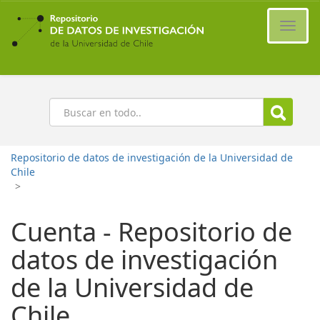
Ir
al
Cambi
contenido
naveg
principal
Buscar
Repositorio de datos de investigación de la Universidad de
Chile
>
Cuenta - Repositorio de
datos de investigación
de la Universidad de
Chile