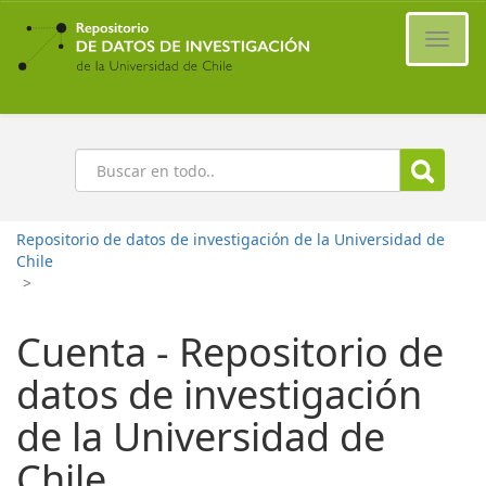
Ir
al
Cambi
contenido
naveg
principal
Buscar
Repositorio de datos de investigación de la Universidad de
Chile
>
Cuenta - Repositorio de
datos de investigación
de la Universidad de
Chile