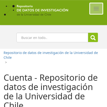
Ir
al
Cambi
contenido
naveg
principal
Buscar
Repositorio de datos de investigación de la Universidad de
Chile
>
Cuenta - Repositorio de
datos de investigación
de la Universidad de
Chile