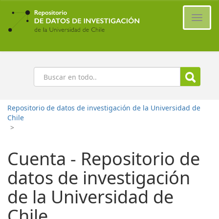
Ir
al
Cambi
contenido
naveg
principal
Buscar
Repositorio de datos de investigación de la Universidad de
Chile
>
Cuenta - Repositorio de
datos de investigación
de la Universidad de
Chile