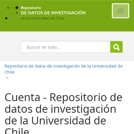
Ir
al
Cambi
contenido
naveg
principal
Buscar
Repositorio de datos de investigación de la Universidad de
Chile
>
Cuenta - Repositorio de
datos de investigación
de la Universidad de
Chile