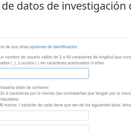
 de datos de investigación 
era de sus otras
opciones de identificación
.
un nombre de usuario válido de 2 a 60 caracteres de longitud que conte
ados (_), y puntos (.) sin caracteres acentuados ni eñes.
traseña debe de contener:
De 6 caracteres por lo menos (las contraseñas que tengan por lo men
requisitos)
Al menos 1 carácter de cada tiene que ser de los siguientes tipos: let