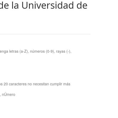
de la Universidad de
nga letras (a-Z), números (0-9), rayas (-),
os 20 caracteres no necesitan cumplir más
ra, nÚmero