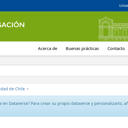
Unive
Acerca de
Buenas prácticas
Contacto
idad de Chile
>
 en Dataverse? Para crear su propio dataverse y personalizarlo, aña