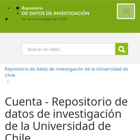
Ir
al
Cambi
contenido
naveg
principal
Buscar
Repositorio de datos de investigación de la Universidad de
Chile
>
Cuenta - Repositorio de
datos de investigación
de la Universidad de
Chile