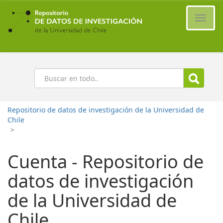
Ir
al
Cambi
contenido
naveg
principal
Buscar
Repositorio de datos de investigación de la Universidad de
Chile
>
Cuenta - Repositorio de
datos de investigación
de la Universidad de
Chile