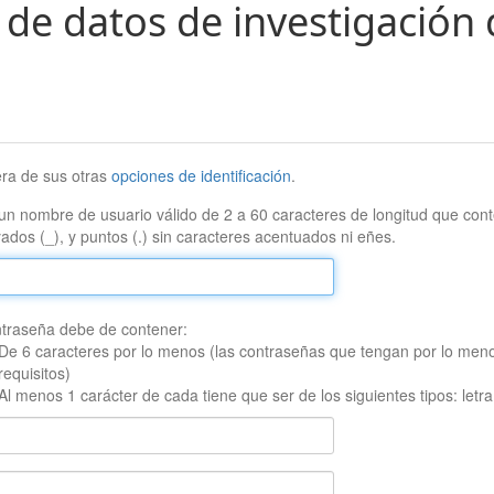
 de datos de investigación 
era de sus otras
opciones de identificación
.
un nombre de usuario válido de 2 a 60 caracteres de longitud que conte
ados (_), y puntos (.) sin caracteres acentuados ni eñes.
traseña debe de contener:
De 6 caracteres por lo menos (las contraseñas que tengan por lo men
requisitos)
Al menos 1 carácter de cada tiene que ser de los siguientes tipos: let