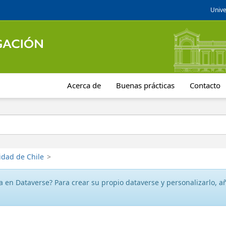
Unive
Acerca de
Buenas prácticas
Contacto
idad de Chile
>
 en Dataverse? Para crear su propio dataverse y personalizarlo, aña