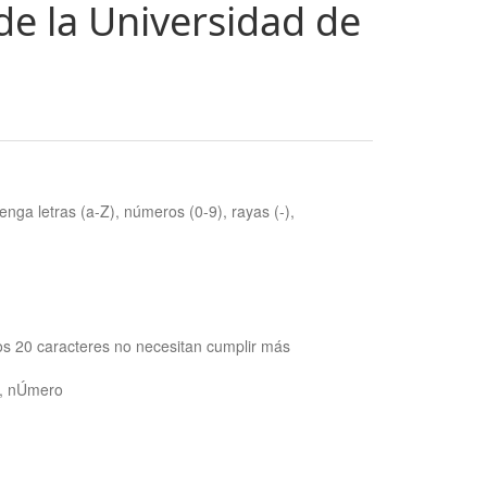
de la Universidad de
nga letras (a-Z), números (0-9), rayas (-),
os 20 caracteres no necesitan cumplir más
ra, nÚmero