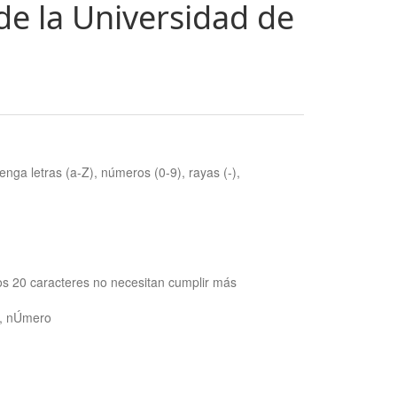
de la Universidad de
nga letras (a-Z), números (0-9), rayas (-),
os 20 caracteres no necesitan cumplir más
ra, nÚmero