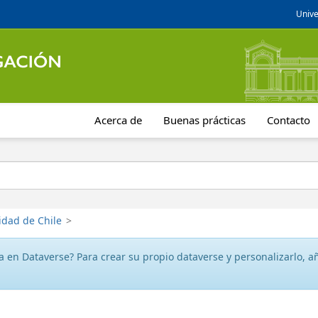
Unive
Acerca de
Buenas prácticas
Contacto
idad de Chile
>
 en Dataverse? Para crear su propio dataverse y personalizarlo, aña