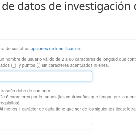
 de datos de investigación 
era de sus otras
opciones de identificación
.
un nombre de usuario válido de 2 a 60 caracteres de longitud que conte
ados (_), y puntos (.) sin caracteres acentuados ni eñes.
traseña debe de contener:
De 6 caracteres por lo menos (las contraseñas que tengan por lo men
requisitos)
Al menos 1 carácter de cada tiene que ser de los siguientes tipos: let