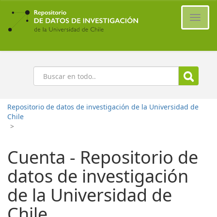
Ir
al
Cambi
contenido
naveg
principal
Buscar
Repositorio de datos de investigación de la Universidad de
Chile
>
Cuenta - Repositorio de
datos de investigación
de la Universidad de
Chile