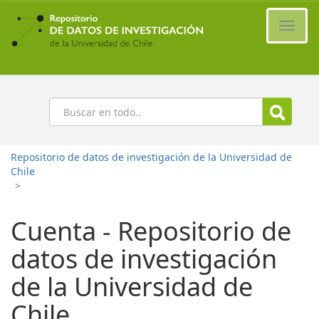
Ir
al
Cambi
contenido
naveg
principal
Buscar
Repositorio de datos de investigación de la Universidad de
Chile
>
Cuenta - Repositorio de
datos de investigación
de la Universidad de
Chile