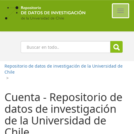
Ir
al
Cambi
contenido
naveg
principal
Buscar
Repositorio de datos de investigación de la Universidad de
Chile
>
Cuenta - Repositorio de
datos de investigación
de la Universidad de
Chile