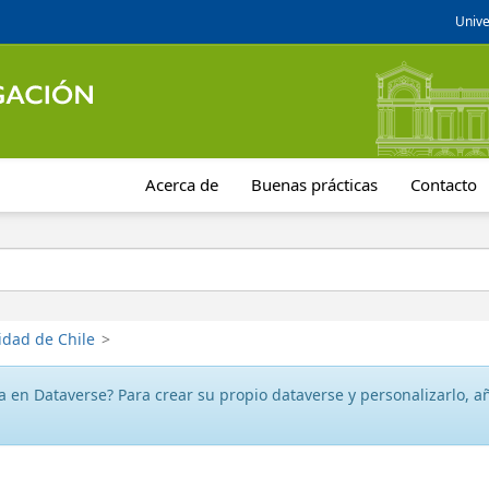
Unive
Acerca de
Buenas prácticas
Contacto
idad de Chile
>
 en Dataverse? Para crear su propio dataverse y personalizarlo, aña