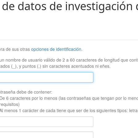
 de datos de investigación 
era de sus otras
opciones de identificación
.
un nombre de usuario válido de 2 a 60 caracteres de longitud que conte
ados (_), y puntos (.) sin caracteres acentuados ni eñes.
traseña debe de contener:
De 6 caracteres por lo menos (las contraseñas que tengan por lo men
requisitos)
Al menos 1 carácter de cada tiene que ser de los siguientes tipos: let