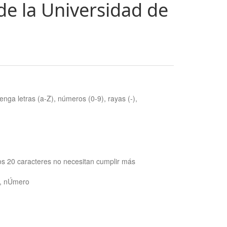
de la Universidad de
nga letras (a-Z), números (0-9), rayas (-),
os 20 caracteres no necesitan cumplir más
ra, nÚmero