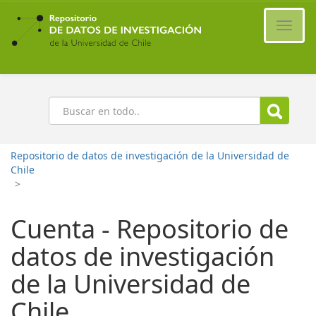
Ir
al
Cambi
contenido
naveg
principal
Buscar
Repositorio de datos de investigación de la Universidad de
Chile
>
Cuenta - Repositorio de
datos de investigación
de la Universidad de
Chile