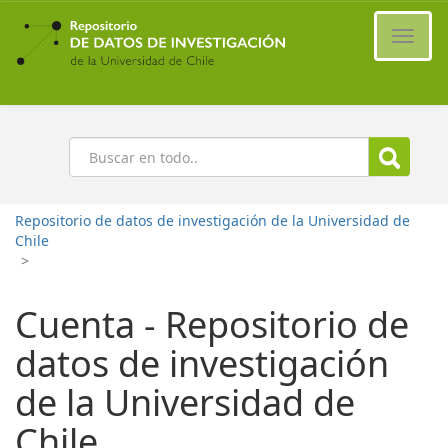
Ir
al
Cambi
contenido
naveg
principal
Buscar
Repositorio de datos de investigación de la Universidad de
Chile
>
Cuenta - Repositorio de
datos de investigación
de la Universidad de
Chile