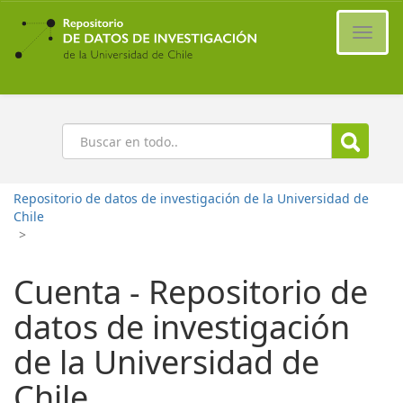
Ir
al
Cambi
contenido
naveg
principal
Buscar
Repositorio de datos de investigación de la Universidad de
Chile
>
Cuenta - Repositorio de
datos de investigación
de la Universidad de
Chile