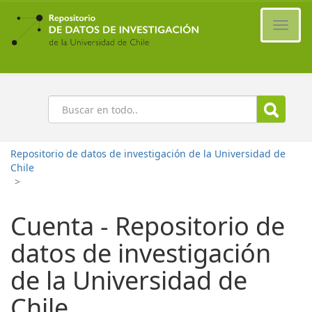
Ir
al
Cambi
contenido
naveg
principal
Buscar
Repositorio de datos de investigación de la Universidad de
Chile
>
Cuenta - Repositorio de
datos de investigación
de la Universidad de
Chile