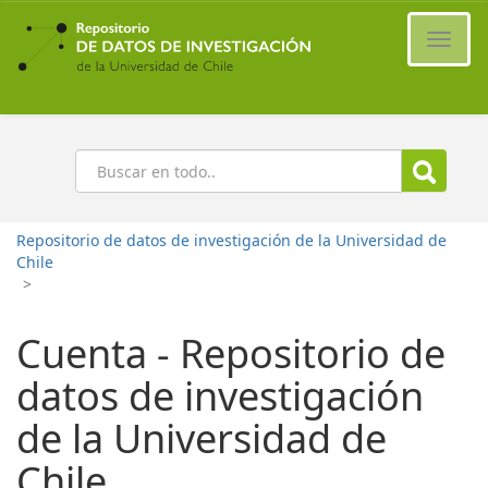
Ir
al
Cambi
contenido
naveg
principal
Buscar
Repositorio de datos de investigación de la Universidad de
Chile
>
Cuenta - Repositorio de
datos de investigación
de la Universidad de
Chile