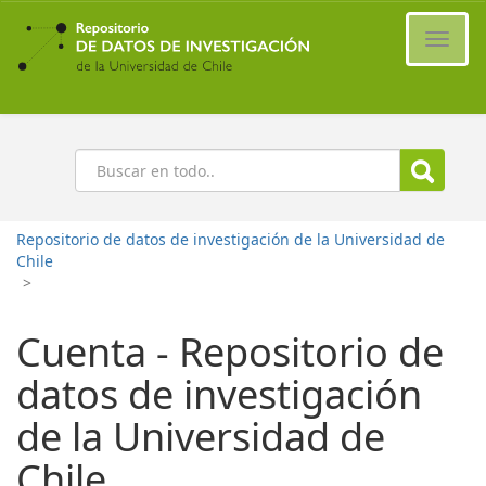
Ir
al
Cambi
contenido
naveg
principal
Buscar
Repositorio de datos de investigación de la Universidad de
Chile
>
Cuenta - Repositorio de
datos de investigación
de la Universidad de
Chile