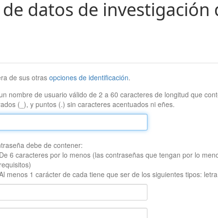
 de datos de investigación 
era de sus otras
opciones de identificación
.
un nombre de usuario válido de 2 a 60 caracteres de longitud que conte
ados (_), y puntos (.) sin caracteres acentuados ni eñes.
traseña debe de contener:
De 6 caracteres por lo menos (las contraseñas que tengan por lo men
requisitos)
Al menos 1 carácter de cada tiene que ser de los siguientes tipos: let