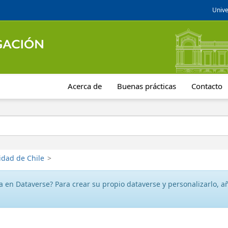
Unive
Acerca de
Buenas prácticas
Contacto
idad de Chile
>
 en Dataverse? Para crear su propio dataverse y personalizarlo, aña