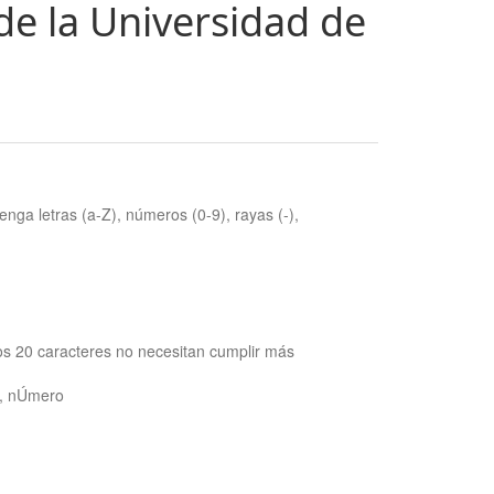
de la Universidad de
nga letras (a-Z), números (0-9), rayas (-),
os 20 caracteres no necesitan cumplir más
ra, nÚmero