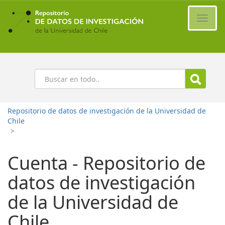
Ir
al
Cambi
contenido
naveg
principal
Buscar
Repositorio de datos de investigación de la Universidad de
Chile
>
Cuenta - Repositorio de
datos de investigación
de la Universidad de
Chile