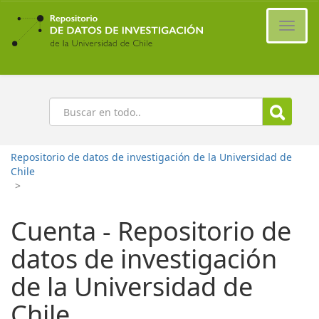
Ir
al
Cambi
contenido
naveg
principal
Buscar
Repositorio de datos de investigación de la Universidad de
Chile
>
Cuenta - Repositorio de
datos de investigación
de la Universidad de
Chile