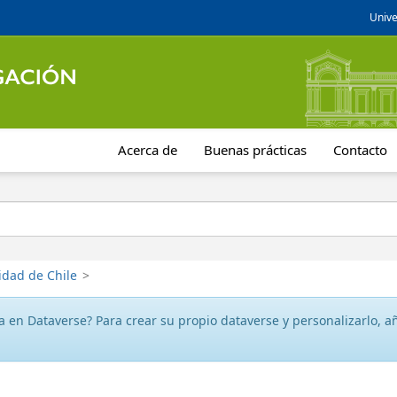
Unive
Acerca de
Buenas prácticas
Contacto
idad de Chile
>
 en Dataverse? Para crear su propio dataverse y personalizarlo, aña