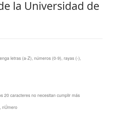
de la Universidad de
nga letras (a-Z), números (0-9), rayas (-),
os 20 caracteres no necesitan cumplir más
ra, nÚmero