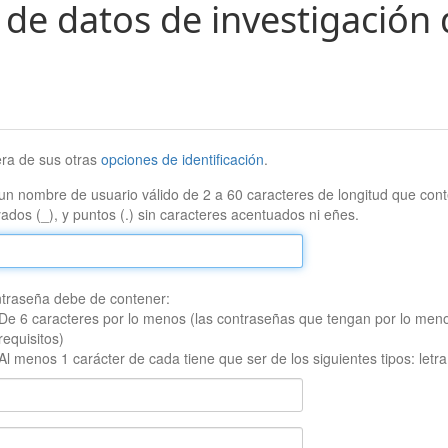
 de datos de investigación 
era de sus otras
opciones de identificación
.
un nombre de usuario válido de 2 a 60 caracteres de longitud que conte
ados (_), y puntos (.) sin caracteres acentuados ni eñes.
traseña debe de contener:
De 6 caracteres por lo menos (las contraseñas que tengan por lo men
requisitos)
Al menos 1 carácter de cada tiene que ser de los siguientes tipos: let