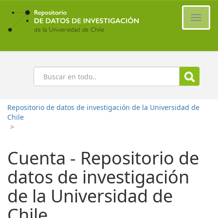
Ir
al
Cambi
contenido
naveg
principal
Buscar
Repositorio de datos de investigación de la Universidad de
Chile
>
Cuenta - Repositorio de
datos de investigación
de la Universidad de
Chile