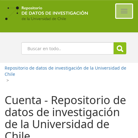
Ir
al
Cambi
contenido
naveg
principal
Buscar
Repositorio de datos de investigación de la Universidad de
Chile
>
Cuenta - Repositorio de
datos de investigación
de la Universidad de
Chile