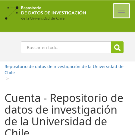
Ir
al
Cambi
contenido
naveg
principal
Buscar
Repositorio de datos de investigación de la Universidad de
Chile
>
Cuenta - Repositorio de
datos de investigación
de la Universidad de
Chile