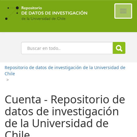
Ir
al
Cambi
contenido
naveg
principal
Buscar
Repositorio de datos de investigación de la Universidad de
Chile
>
Cuenta - Repositorio de
datos de investigación
de la Universidad de
Chile