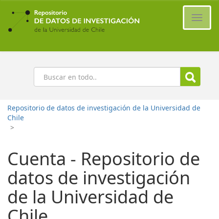
Ir
al
Cambi
contenido
naveg
principal
Buscar
Repositorio de datos de investigación de la Universidad de
Chile
>
Cuenta - Repositorio de
datos de investigación
de la Universidad de
Chile