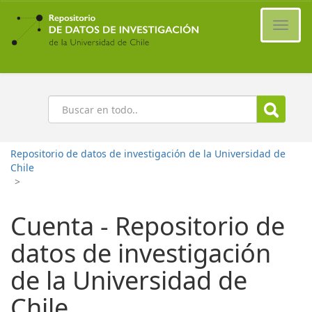
Ir
al
Cambi
contenido
naveg
principal
Buscar
Repositorio de datos de investigación de la Universidad de
Chile
>
Cuenta - Repositorio de
datos de investigación
de la Universidad de
Chile