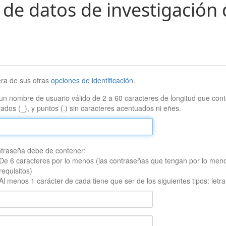
 de datos de investigación 
era de sus otras
opciones de identificación
.
un nombre de usuario válido de 2 a 60 caracteres de longitud que conte
ados (_), y puntos (.) sin caracteres acentuados ni eñes.
traseña debe de contener:
De 6 caracteres por lo menos (las contraseñas que tengan por lo men
requisitos)
Al menos 1 carácter de cada tiene que ser de los siguientes tipos: let