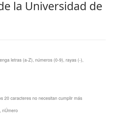
de la Universidad de
nga letras (a-Z), números (0-9), rayas (-),
os 20 caracteres no necesitan cumplir más
ra, nÚmero