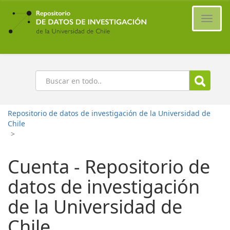
Ir
al
Cambi
contenido
naveg
principal
Buscar
Repositorio de datos de investigación de la Universidad de
Chile
>
Cuenta - Repositorio de
datos de investigación
de la Universidad de
Chile